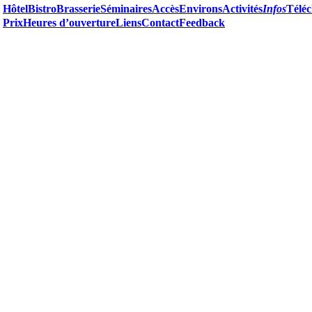
Hôtel
Bistro
Brasserie
Séminaires
Accès
Environs
Activités
Infos
Télé
Prix
Heures d’ouverture
Liens
Contact
Feedback